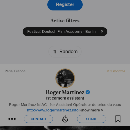
Register
Longue expérience en 
#
35mm
, 
#
16mm
 et 
#
Numérique
 (
#
Alexa
; 
#
ArriAlexa
, 
#
Alexa35
, ...)
Active filters
Parle couramment 6 langues (catalan, espagnol, français, anglais, 
Festival: Deutsch Film Academy - Berlin
portugais et italien)
Random
Paris
,
France
> 2 months
Roger Martinez
1st camera assistant
Roger Martínez
1stAC - 1er Assistant Opérateur de prise de vues
http://www.rogermartinez.info
Know more >
CONTACT
SHARE
CONTACT
SHARE