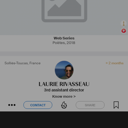
Web Series
Poètes
,
2018
Solliès-Toucas
,
France
> 2 months
LAURIE RIVASSEAU
3rd assistant director
Know more >
CONTACT
SHARE
CONTACT
SHARE