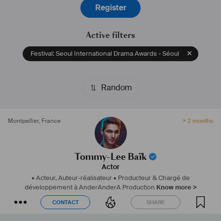
Register
Active filters
Festival: Seoul International Drama Awards - Séoul
Random
Montpellier
,
France
> 2 months
Tommy-Lee Baïk
Actor
• Acteur, Auteur-réalisateur
• Producteur & Chargé de
développement à AnderAnderA Production
Know more >
CONTACT
SHARE
CONTACT
SHARE