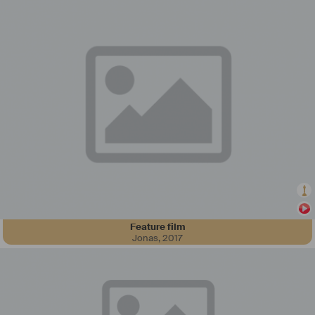
Après 12 ans d’expérience dans la TV à Paris et 2 films en tant que 
3ème assistante réalisatrice, je souhaiterais me lancer dans le 
repérage de décor de film.
Mon expérience en production mais également sur le terrain, ainsi 
que ma bonne connaissance de la région Toulonnaise et Varoise, 
voire PACA, devraient être des atouts majeurs pour ce métier.
Je suis en effet native de Toulon, j’y vis actuellement et j'y côtoie un 
large réseau.
Feature film
Jonas
,
2017
https://kidangweb.com/
https://www.youtube.com/channel/UCwIPOcYtJ3wiy4U5bVMfA7g