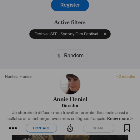
Register
#
réalisatrice
#
monteuse
#
film
#
documentaire
#
montreal
#
fiction
#
coproduction
#
camera
#
technologie
#
communauté
#
art
Active filters
Festival: SFF - Sydney Film Festival
Random
Nantes
,
France
> 2 months
Annie Deniel
Director
Je cherche à diffuser mon travail en premier lieu, mais aussi à
collaborer et échanger avec mes collègues français.
Know more >
CONTACT
SHARE
CONTACT
SHARE