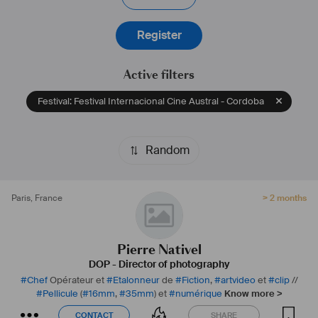
Register
Active filters
Festival: Festival Internacional Cine Austral - Cordoba
Random
Paris
,
France
> 2 months
Pierre Nativel
DOP - Director of photography
#
Chef
Opérateur et
#
Etalonneur
de
#
Fiction
,
#
artvideo
et
#
clip
//
#
Pellicule
(
#
16mm
,
#
35mm
) et
#
numérique
Know more >
CONTACT
SHARE
CONTACT
SHARE