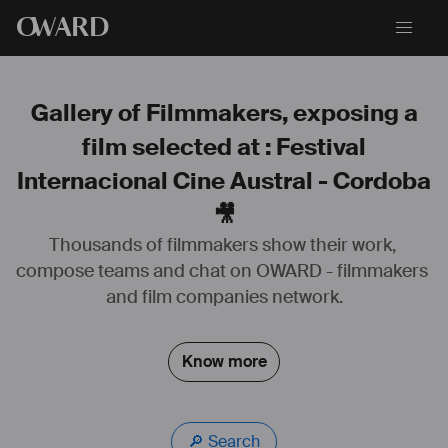
O
WARD
Gallery of Filmmakers, exposing a
film selected at : Festival
Internacional Cine Austral - Cordoba
🎥
Thousands of filmmakers show their work, 
Diplômé du département Image de la Fémis en 2019, j'accompagne 
compose teams and chat on OWARD - filmmakers 
les réalisateurs.trices dans leurs univers visuelles et me met au 
services de leurs envies esthétiques et de l'énergie du film
and film companies network.
Know more
🔎 Search