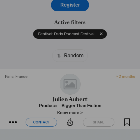
Register
opéra en BD, animée et accompagnée d’un documentaire en 
vertical.
Active filters
Festival: Paris Podcast Festival
Random
Paris
,
France
> 2 months
Julien Aubert
Producer
-
Bigger Than Fiction
Know more >
CONTACT
SHARE
CONTACT
SHARE