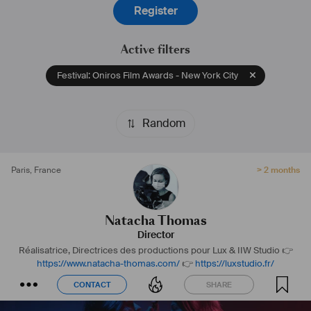
Register
Active filters
Festival: Oniros Film Awards - New York City
Random
Paris
,
France
> 2 months
Natacha Thomas
Director
Réalisatrice, Directrices des productions pour Lux & IIW Studio
👉
https://www.natacha-thomas.com/
👉
https://luxstudio.fr/
CONTACT
SHARE
CONTACT
SHARE