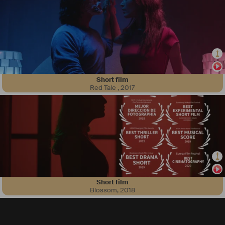
Short film
Chris Moreira est un 
#
réalisateur
, 
#
chef
#
opérateur
 et 
#
monteur
. Il 
Red Tale
,
2017
commence à réaliser des vidéos dès son plus jeune âge. Ambitieux, 
il écrit et tourne ses premiers courts-métrages pendant ses études. 
C'est grâce à la diversité des projets audiovisuels qu'il dirige par la 
suite, que ce passionné du cinéma américain se perfectionne dans 
la réalisation et le montage vidéo.
Après plusieurs années d'expériences, il crée sa société de 
production audiovisuelle 
#
CHRISMOREIRAFILMS
 et réalise 
différents films 
#
publicitaires
, notamment pour le parc d'attraction 
"La Mer de Sable". Parallèlement, il se tourne vers l' 
#
événementiel
Short film
en tant que 
#
reporter
#
images
#
JRI
. Il parcourt ainsi de multiples 
Blossom
,
2018
tapis rouges entre la France et l'Angleterre où il rencontre de 
nombreuses stars du 7ème art.
Inspiré par le style de Michael Bay et de Steven Spielberg, il produit 