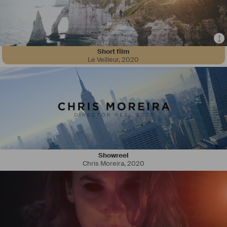
Short film
Je suis diplômé d'un master en production et distribution de films 
Le Veilleur
,
2020
depuis 2020. J'ai ensuite ouvert mon statut d'intermittent en 2021. Je 
travaille désormais sur des postes en production et régie pour des 
projets de fictions, pub et clips. 
Lien LinkedIn : 
https://www.linkedin.com/in/terence-besson-
353433158/
Lien IMDB : 
https://www.imdb.com/name/nm8763276/?language=fr-
fr
En 2025 je créé ma société de régie en Haute-Savoie dans le but 
Showreel
d'accueillir et d'assurer la logistique des tournages sur ce territoire.
Chris Moreira
,
2020
J'auto-produis également des court-métrage de fictions, destinés à 
des candidatures aux festivals.
Passionné par l'image, je réalise et monte avec mon propre matériel, 
plusieurs vidéos en tous genres : clips musicaux, sport, lifestyle...