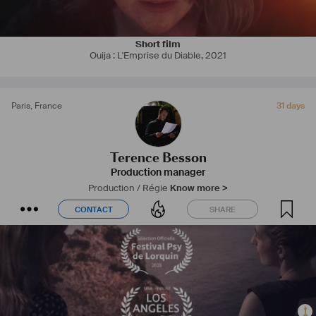
Lien Vimeo : 
https://vimeo.com/terencebuser30407571
Short film
Ouija : L'Emprise du Diable
,
2021
Paris
,
France
31 days
Terence Besson
Production manager
Production / Régie
Know more >
CONTACT
SHARE
CONTACT
SHARE