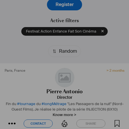
Register
Active filters
Festival: Action Enfance Fait Son Cinéma
Random
Paris
,
France
> 2 months
Pierre Antonio
Director
Fin du
#
tournage
du
#
longMétrage
"Les Passagers de la nuit" (Nord-
Ouest Films). Je réalise le pilote de la série INJECTION (6X10)
Know more >
CONTACT
SHARE
CONTACT
SHARE