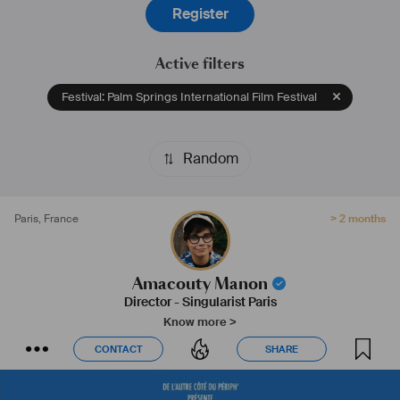
Register
Active filters
Festival: Palm Springs International Film Festival
Random
Paris
,
France
> 2 months
Amacouty Manon
Director
-
Singularist Paris
Know more >
CONTACT
SHARE
CONTACT
SHARE