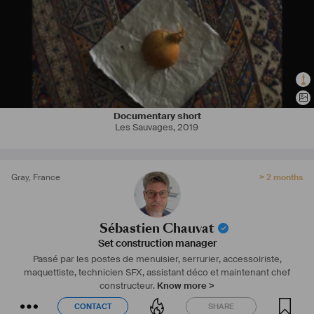
construction et de finitions.
	Formation solide en menuiserie, dessin et techniques du décor, 
complétée par un stage de neuf mois en serrurerie spectacle au 
CFPTS et un stage en gestion de la décoration cinéma chez Courts 
On.
Parcours enrichi d’une famille de décorateurs et d’un père 
architecte, apprentissage sur le terrain dès le plus jeune âge.
Documentary short
Les Sauvages
,
2019
Gray
,
France
> 2 months
Sébastien Chauvat
Set construction manager
Passé par les postes de menuisier, serrurier, accessoiriste,
maquettiste, technicien SFX, assistant déco et maintenant chef
constructeur.
Know more >
CONTACT
SHARE
CONTACT
SHARE