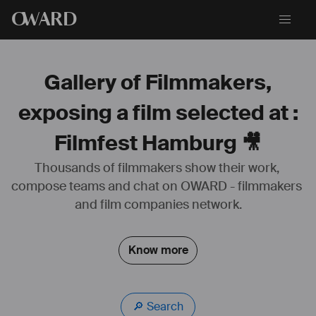
O
WARD
Gallery of Filmmakers,
exposing a film selected at :
Filmfest Hamburg 🎥
Thousands of filmmakers show their work, 
compose teams and chat on OWARD - filmmakers 
Réalisatrice franco-allemande, travaille à Berlin, Munich, Paris, 
Marseille.
and film companies network.
A étudié à la HFF Munich dans le département Réalisation. 
Dernier court-métrage "Apocalypse Baby, We Advertise The End Of 
The World" sélectionné aux Student Academy Awards dans la 
Know more
catégorie "Experimental". 
plus d'infos : 
https://camilletricaud.com/
🔎 Search