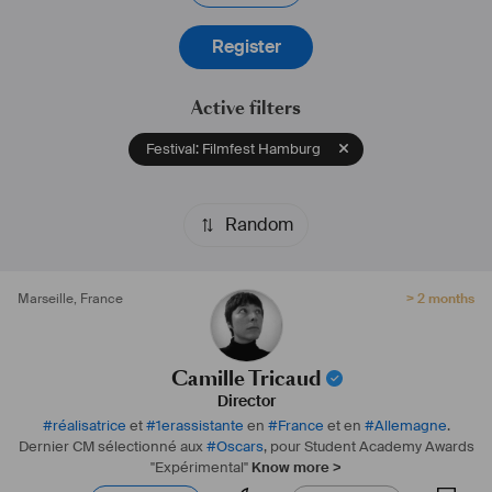
Register
Active filters
Festival: Filmfest Hamburg
Random
Marseille
,
France
> 2 months
Camille Tricaud
Director
#
réalisatrice
et
#
1erassistante
en
#
France
et en
#
Allemagne
.
Dernier CM sélectionné aux
#
Oscars
, pour Student Academy Awards
"Expérimental"
Know more >