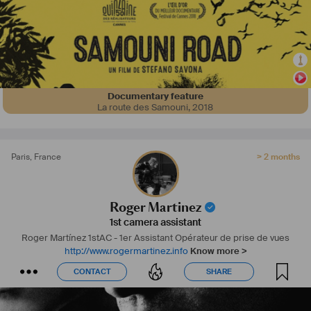
Longue expérience en 
#
35mm
, 
#
16mm
 et 
#
Numérique
 (
#
Alexa
; 
#
ArriAlexa
, 
#
Alexa35
, ...)
Parle couramment 6 langues (catalan, espagnol, français, anglais, 
portugais et italien)
Documentary feature
La route des Samouni
,
2018
Paris
,
France
> 2 months
Roger Martinez
1st camera assistant
Roger Martínez
1stAC - 1er Assistant Opérateur de prise de vues
http://www.rogermartinez.info
Know more >
CONTACT
SHARE
CONTACT
SHARE