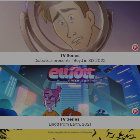
TV Series
Diabolical presents : Boyd in 3D
,
2022
Né à Barcelone. Études et formation dans l'école de cinéma pre- 
ESCAC (École Supérieure de Cinéma et Audiovisuel de la Catalogne) 
à Barcelone.
Je vis (et travaille) entre Paris et Barcelone, notamment dans des 
productions internationales où la connaissance des différentes 
langues dans lesquelles je peux m'exprimer a été très utile.
Parmi les projets auxquels j'ai collaboré se démarquent entre autres:
"The Machinist" de Brad Anderson (2004)
TV Series
"Le Parfum : Histoire d'un meurtrier" de Tom Tykwer (2006)
Elliott from Earth
,
2021
"The Garden of Eden" de John Irvin (2008) 
Tetro de Francis Ford Coppola (2009). 