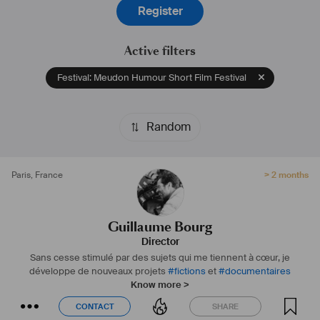
Register
Active filters
Festival: Meudon Humour Short Film Festival
Random
Paris
,
France
> 2 months
Guillaume Bourg
Director
Sans cesse stimulé par des sujets qui me tiennent à cœur, je
développe de nouveaux projets
#
fictions
et
#
documentaires
Know more >
CONTACT
SHARE
CONTACT
SHARE