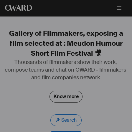
O
WARD
Gallery of Filmmakers, exposing a
film selected at : Meudon Humour
Short Film Festival 🎥
Thousands of filmmakers show their work, 
compose teams and chat on OWARD - filmmakers 
en privilégiant les rencontres 
#
humaines
 qui ont du sens pour moi et 
en multipliant les 
#
collaborations
 artistiques aussi éclectiques 
and film companies network.
qu’enrichissantes.
#
scénariste
#
chef
#
opérateur
#
réalisateur
Know more
🔎 Search