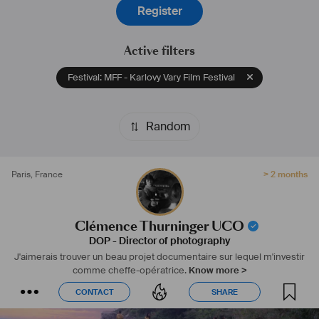
Register
nécessaire à une bonne gestion du travail en milieu 
#
sousmarin
.
#
cinematographer
#
cameraman
#
cameraoperator
#
equiped
#
sony
Active filters
#
angénieux
#
canonFDtoEF
#
cinématographie
 analogique 
#
35mm
#
16mm
Festival: MFF - Karlovy Vary Film Festival
#
dossier
#
documentaire
#
publicité
#
underwateroperator
#
sousmarine
#
plongée
#
éclairage
#
gaffer
Random
Paris
,
France
> 2 months
Clémence Thurninger UCO
DOP - Director of photography
J'aimerais trouver un beau projet documentaire sur lequel m'investir
comme cheffe-opératrice.
Know more >
CONTACT
SHARE
CONTACT
SHARE