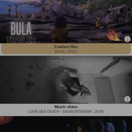
Feature film
BULA
,
2020
Music video
LOVE SEX DEATH - DASFURTENFAF
,
2018