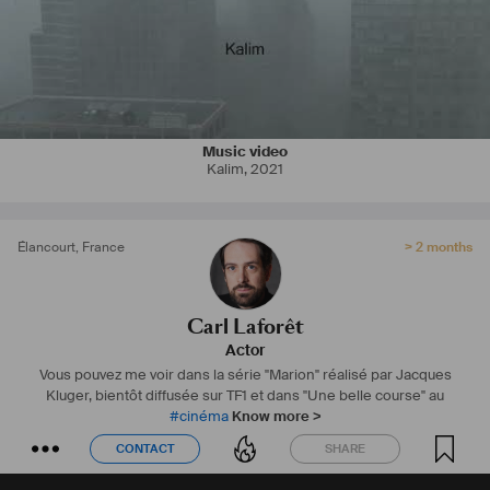
Music video
Kalim
,
2021
Élancourt
,
France
> 2 months
Carl Laforêt
Actor
Vous pouvez me voir dans la série "Marion" réalisé par Jacques
Kluger, bientôt diffusée sur TF1 et dans "Une belle course" au
#
cinéma
Know more >
CONTACT
SHARE
CONTACT
SHARE