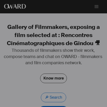
O
WARD
Gallery of Filmmakers, exposing a
film selected at : Rencontres
Cinématographiques de Gindou 🎥
Thousands of filmmakers show their work, 
compose teams and chat on OWARD - filmmakers 
Bandes originales:
A Quoi Pense Madame Manet -  Hervé Le Roux (Les Films 
and film companies network.
d'ici/Musée d'Orsay)
Rocambolesque - Loïc Nicoloff (Les films d'Avalon, France 3)
Le Grand Partage - Jakob Schlüpmann (Les Films d'ici/La Chaine 
Know more
Histoire)
13 Ans - Rudi Rosenberg (CM)
Petrouchka - Mélodie Grumberg (CM)
🔎 Search
Diffusions TV, émissions, documentaires
Arte, France TV, BBC, Rai, ZDF, Fox...