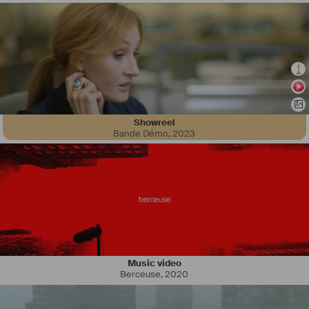
Showreel
Bande Démo
,
2023
Je suis représenté par Amandine Raiteux de l'agence Yoann de 
Birague et je suis actuellement au théâtre avec Edouard Baer dans le 
journal de Paris. 
Octobre 2023 : Sortie du long métrage Gueules Noires réalisé par 
Mathieu Turi. Rôle de la créature 
Music video
Berceuse
,
2020