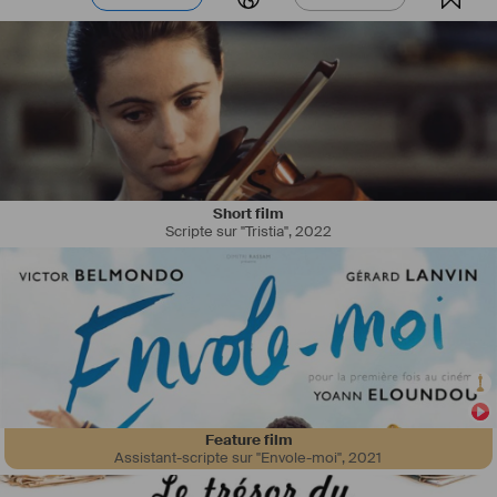
Short film
Scripte sur "Tristia"
,
2022
#
JORGE
 TOMÉ, Acteur résidant à Paris (FR)
Permis de conduire A et B / Taille : 171 cm
Couleur des yeux : noir / Couleur des cheveux : poivre et sel (gris)
Les langues : Portugais (langue maternelle), Espagnol, Anglais, 
Italien... Sports : Escrime (scène), Marche soutenue... / Tessiture : 
Baryton
Formation : Cours Florent Paris 1990 – 1993
#
FILMS
2012
Feature film
- LA CAGE DORÉE Prod. Zazi Films, Réalisateur : Ruben Alves
Assistant-scripte sur "Envole-moi"
,
2021
Rôle : Manuel, l'ouvrier "le mouchard",  Dir. Cast. : Laurent Couraud 
- NANNERL, LA SŒUR DE MOZART Prod. Les Films Alyne,