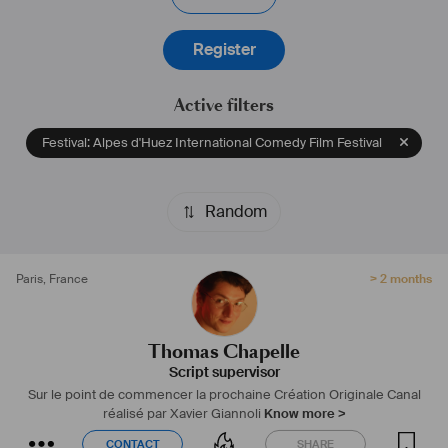
Register
Active filters
Festival: Alpes d'Huez International Comedy Film Festival
Random
Paris
,
France
> 2 months
Thomas Chapelle
Script supervisor
Sur le point de commencer la prochaine Création Originale Canal
réalisé par Xavier Giannoli
Know more >
CONTACT
SHARE
CONTACT
SHARE