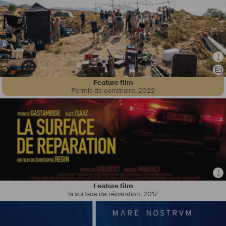
 « Permis de construire» - 
#
Marvelous
#
Production
 – Réalisation Éric 
#
Fraticelli
 - 2020 
« Le gardien du Temple» - Les Films de Pierre – Réalisation 
Christophe 
#
Régin
 - 2017 
« Deep » Havas Production – 
#
Save
#
Ferris
 Production – Réalisation 
J.F 
#
Julian
 - 2016 
Feature film
Permis de construire
,
2022
 « Les Francis » La Petite Reine – Save Ferris Production – Réalisation 
Fabrice 
#
Begotti
 – 2013 
« Ça ne nous rajeunit pas » - Série Humour Futuriste – 
#
Peoleo
Production – Réalisation Fabrice 
#
Begotti
 - 2013 
« Paradise » Yah production chez 
#
Digital
#
District
 – Réalisation 
Julien 
#
Colonna
 - 2011 « Il était une fois en 1990… » 
#
Quad
Production – Réalisation Fabrice Begotti - 2008 
Feature film
 Clips vidéo: Stylisme et Créations Costumes des Artistes et figurants 
la surface de réparation
,
2017
Olivier 
#
Zanarelli
 : Shooting et clip / Album : « L’écho des Vertiges » 
Prod Reflet d’artistes production - 2015 