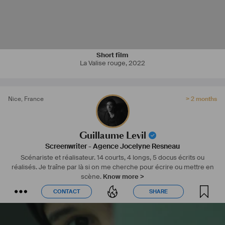
Short film
La Valise rouge
,
2022
Nice
,
France
> 2 months
Guillaume Levil
Screenwriter
-
Agence Jocelyne Resneau
Scénariste et réalisateur. 14 courts, 4 longs, 5 docus écrits ou
réalisés. Je traîne par là si on me cherche pour écrire ou mettre en
scène.
Know more >
CONTACT
SHARE
CONTACT
SHARE