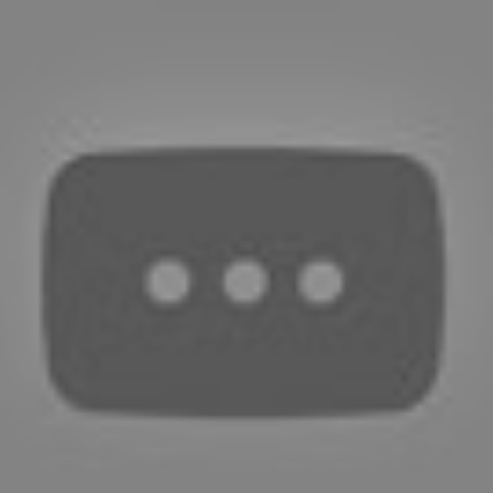
#
scénariste
#
réalisateur