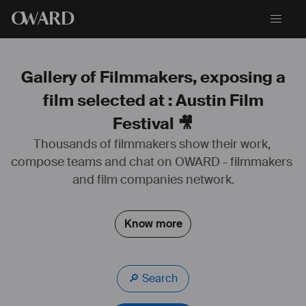
O
WARD
Gallery of Filmmakers, exposing a
film selected at : Austin Film
Festival 🎥
Thousands of filmmakers show their work, 
compose teams and chat on OWARD - filmmakers 
#
scénariste
#
réalisateur
and film companies network.
Know more
🔎 Search