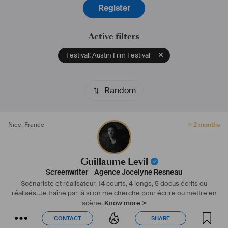
Register
Active filters
Festival: Austin Film Festival
Random
Nice
,
France
> 2 months
Guillaume Levil
Screenwriter
-
Agence Jocelyne Resneau
Scénariste et réalisateur. 14 courts, 4 longs, 5 docus écrits ou
réalisés. Je traîne par là si on me cherche pour écrire ou mettre en
scène.
Know more >
CONTACT
SHARE
CONTACT
SHARE