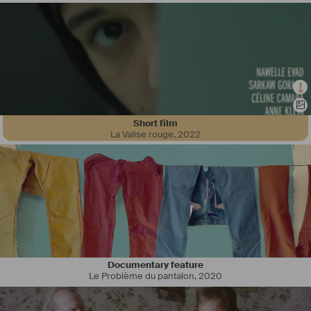
Short film
La Valise rouge
,
2022
Après un premier documentaire court multi-primé en 2017, dans les 
camps de réfugiés de Jordanie, mon second documentaire, sur 
Alzheimer, sort cet automne 2021. Je vais ensuite réaliser ma 
première fiction dès cet hiver.
Mes deux premiers films ont été sélectionnés dans des festivals 
prestigieux (catégorie 1 du CNC, MM50, TOP 100 films festivals du 
monde) à l'étranger (Austin Film Festival, Heartland Film Festival, 
Cleveland Film Festival ...) comme en France (Escales 
Documentary feature
Documentaires, Traces de Vie de Clermont-Ferrand, etc).
Le Problème du pantalon
,
2020
#
moyenorient
#
orient
#
guerre
#
syrie
#
refugies
#
alzheimer
#
docu
#
fiction
#
shortfilm
#
courtmétrage