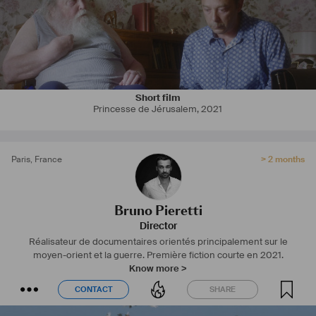
Short film
Princesse de Jérusalem
,
2021
Paris
,
France
> 2 months
Bruno Pieretti
Director
Réalisateur de documentaires orientés principalement sur le
moyen-orient et la guerre. Première fiction courte en 2021.
Know more >
CONTACT
SHARE
CONTACT
SHARE