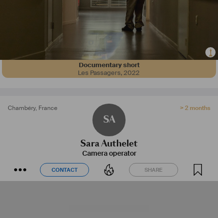
Documentary short
Les Passagers
,
2022
Chambéry
,
France
> 2 months
SA
Sara Authelet
Camera operator
CONTACT
SHARE
CONTACT
SHARE