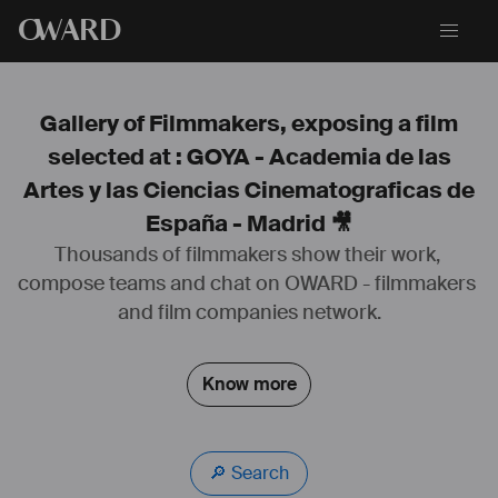
O
WARD
Gallery of Filmmakers, exposing a film
selected at : GOYA - Academia de las
Artes y las Ciencias Cinematograficas de
España - Madrid 🎥
Thousands of filmmakers show their work, 
Né à Barcelone. Études et formation dans l'école de cinéma pre- 
compose teams and chat on OWARD - filmmakers 
ESCAC (École Supérieure de Cinéma et Audiovisuel de la Catalogne) 
and film companies network.
à Barcelone.
Je vis (et travaille) entre Paris et Barcelone, notamment dans des 
Know more
productions internationales où la connaissance des différentes 
langues dans lesquelles je peux m'exprimer a été très utile.
Parmi les projets auxquels j'ai collaboré se démarquent entre autres:
"The Machinist" de Brad Anderson (2004)
🔎 Search
"Le Parfum : Histoire d'un meurtrier" de Tom Tykwer (2006)