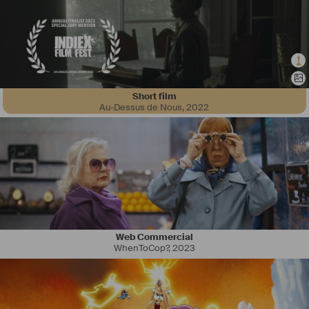
Short film
Au-Dessus de Nous
,
2022
Web Commercial
WhenToCop?
,
2023