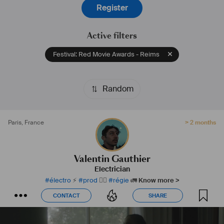
Register
Active filters
Festival: Red Movie Awards - Reims
Random
Paris
,
France
> 2 months
Valentin Gauthier
Electrician
#
électro
⚡️
#
prod
🏃‍♂️
#
régie
🚛
Know more >
CONTACT
SHARE
CONTACT
SHARE