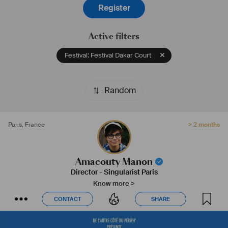
Register
Active filters
Festival: Festival Dakar Court
Random
Paris
,
France
> 2 months
Amacouty Manon
Director
-
Singularist Paris
Know more >
CONTACT
SHARE
CONTACT
SHARE