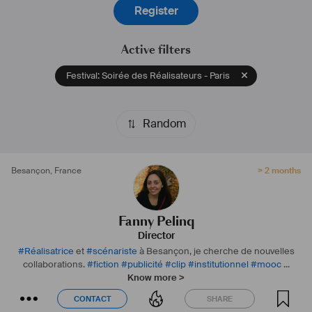
Register
Active filters
Festival: Soirée des Réalisateurs - Paris
Random
Besançon
,
France
> 2 months
Fanny Pelinq
Director
#
Réalisatrice
et
#
scénariste
à Besançon, je cherche de nouvelles
collaborations.
#
fiction
#
publicité
#
clip
#
institutionnel
#
mooc
...
Know more >
CONTACT
SHARE
CONTACT
SHARE