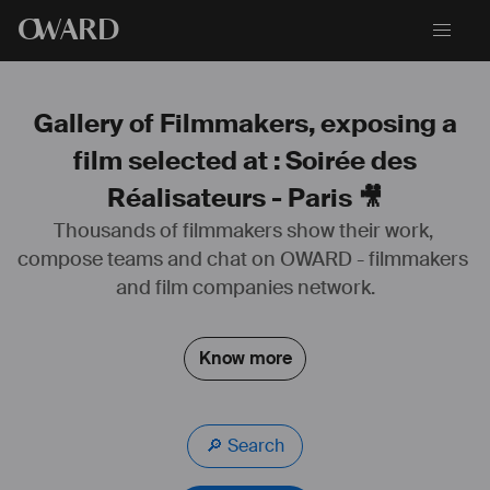
O
WARD
Gallery of Filmmakers, exposing a
film selected at : Soirée des
Réalisateurs - Paris 🎥
Thousands of filmmakers show their work, 
compose teams and chat on OWARD - filmmakers 
Réalisatrice et scénariste de plusieurs courts-métrages de fiction. 
and film companies network.
Je suis également réalisatrice, 
#
cadreuse
 et 
#
monteuse
 de 
#
clips
, 
films de 
#
communication
, de 
#
publicité
 et de 
#
vidéos
 pédagogiques 
pour des  
#
artistes
 indépendants,  
#
associations
,   
#
entreprises
, 
Know more
#
Ministèredel
'EducationNationale,  
#
Edtech
,  ... 
🔎 Search