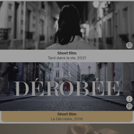
Short film
Tard dans la vie
,
2021
Short film
La Dérobée
,
2016