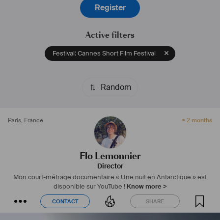
Register
Active filters
Festival: Cannes Short Film Festival
Random
Paris
,
France
> 2 months
Flo Lemonnier
Director
Mon court-métrage documentaire « Une nuit en Antarctique » est
disponible sur YouTube !
Know more >
CONTACT
SHARE
CONTACT
SHARE