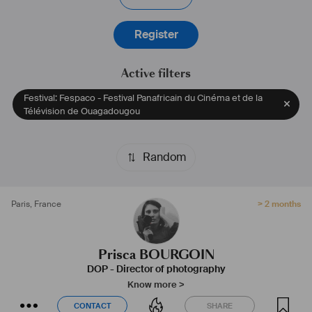
Register
Active filters
Festival: Fespaco - Festival Panafricain du Cinéma et de la
Télévision de Ouagadougou
Random
Paris
,
France
> 2 months
Prisca BOURGOIN
DOP - Director of photography
Know more >
CONTACT
SHARE
CONTACT
SHARE