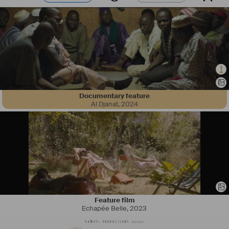
Documentary feature
Al Djanat
,
2024
#
Réalisatrice
 et 
#
monteuse
, je contribue à des projets 
#
documentaires
 pour la 
#
télévision
 (Chaîne Histoire, 
#
France
#
3
, 
#
France
#
5
…), les 
#
festivals
 (sélections nationales et 
internationales), les 
#
acteurs
#
associatifs
 ou du 
#
développement
(
#
AFD
, 
#
GRET
 …), les 
#
centres
 d'
#
art
#
contemporain
 ou 
#
numérique
(La 
#
Panacée
 à 
#
Montpellier
, Le 
#
Graph
 à 
#
Carcassonne
…).
Mon travail personnel est axé sur l'écoute, l'observation et la 
participation : ceux qui parlent se font les auteurs de leurs propres 
Feature film
représentations et récits. J'
#
interroge
 notamment les 
#
notions
 de 
Echapée Belle
,
2023
#
vulnérabilité
, d'
#
engagement
 et de 
#
résilience
, à l'échelle des 
#
individus
 comme des 
#
territoires
 : 