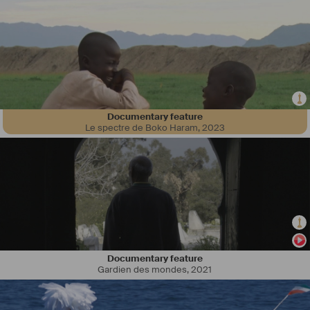
Documentary feature
Le spectre de Boko Haram
,
2023
Documentary feature
Gardien des mondes
,
2021