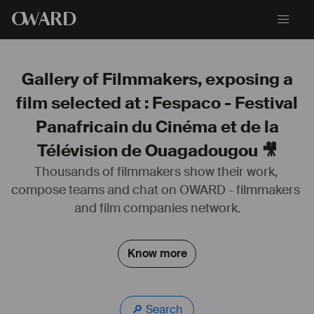
O
WARD
Gallery of Filmmakers, exposing a
film selected at : Fespaco - Festival
Panafricain du Cinéma et de la
Télévision de Ouagadougou 🎥
Thousands of filmmakers show their work, 
#
cinematographer
#
cameraman
#
cameraoperator
#
caméra
#
cinématographie
 analogique 
#
Pellicule
#
35mm
#
16mm
compose teams and chat on OWARD - filmmakers 
#
S8mm
#
numérique
#
arri
#
alexa
#
red
#
blackmagic
and film companies network.
#
fiction
#
long
 métrage 
#
tvfilm
#
court
 métrage 
#
série
#
documentaire
#
publicité
#
clip
#
vidéo
#
web
#
expérimentale
#
éclairage
#
gaffer
Know more
#
étalonnage
#
colorist
🔎 Search