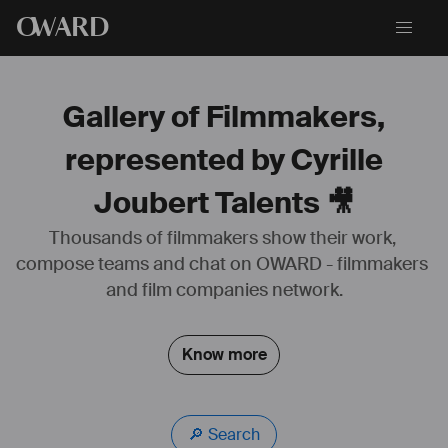
O
WARD
Gallery of Filmmakers,
represented by Cyrille
Joubert Talents 🎥
Thousands of filmmakers show their work, 
Je suis née en 1981
compose teams and chat on OWARD - filmmakers 
je mesure 1m73 pour 60 kg.
pour le reste, je vous laisse visionner mes bandes démos
and film companies network.
https://youtu.be/RY5mQHjaRpg
Know more
https://youtu.be/mHAyIFpgzOE
🔎 Search