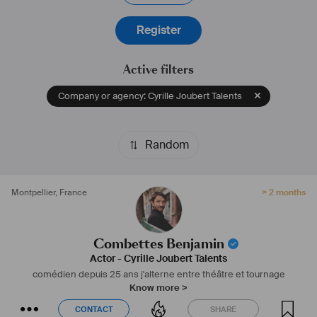
Register
Active filters
Company or agency: Cyrille Joubert Talents
Random
Montpellier
,
France
> 2 months
Combettes Benjamin
Actor
-
Cyrille Joubert Talents
comédien depuis 25 ans j'alterne entre théâtre et tournage
Know more >
CONTACT
SHARE
CONTACT
SHARE