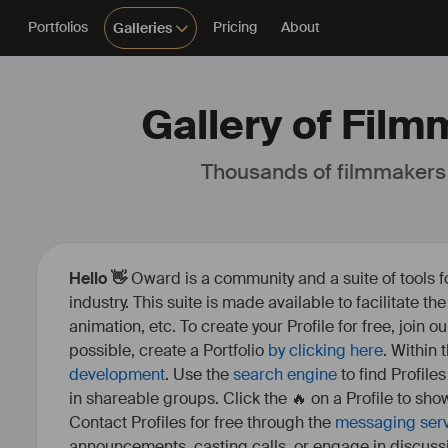
Portfolios
Pricing
About
Galleries
Gallery of Fil
Thousands of filmmakers
Hello 👋
Oward is a community and a suite of tools f
industry. This suite is made available to facilitate th
animation, etc. To create your Profile for free, join 
possible, create a Portfolio
by clicking here
. Within
development
. Use the
search engine
to find Profile
in shareable groups. Click the 🔥 on a Profile to show
Contact Profiles for free through the
messaging ser
announcements, casting calls, or engage in discuss