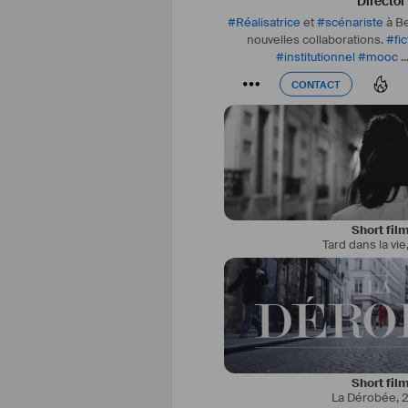
Director
#
Réalisatrice
et
#
scénariste
à Be
nouvelles collaborations.
#
fi
#
institutionnel
#
mooc
..
CONTACT
CONTACT
Short fil
Tard dans la vie
Short fil
La Dérobée
,