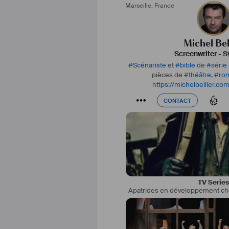
Marseille
,
France
JAUNES est actuellement jouée a
(Paris – 2022), Michel Bellier dé
série originale APATRIDES acc
production
Michel Bel
Screenwriter
-
S
#
scénariste
#
auteur
#
bible
#
docu
#
Scénariste
et
#
bible
de
#
série
#
écriture
#
écr
pièces de
#
théâtre
,
#
ro
https://michelbellier.com
CONTACT
CONTACT
TV Serie