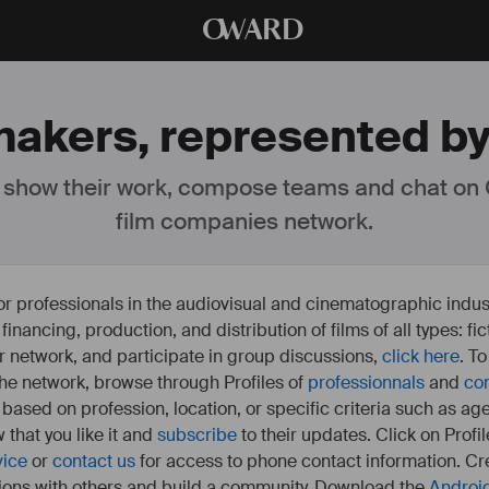
O
WARD
mmakers, represented b
 show their work, compose teams and chat on
film companies network.
or professionals in the audiovisual and cinematographic indust
e financing, production, and distribution of films of all types: 
our network, and participate in group discussions,
click here
. T
 the network, browse through Profiles of
professionnals
and
co
s based on profession, location, or specific criteria such as ag
 that you like it and
subscribe
to their updates. Click on Profil
vice
or
contact us
for access to phone contact information. Cre
ions with others and build a community. Download the
Androi