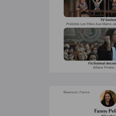
Réalisatrice et scénariste de plu
de fiction.
TV Serie
Prébible Les Filles Aux Mains J
Je suis également réalisatrice, 
#
de 
#
clips
, films de 
#
communicat
#
vidéos
 pédagogiques pou
indépendants,  
#
associatio
#
Ministèredel
'EducationNatio
Fictionnal docu
Affaire Privée
,
Besançon
,
France
Fanny Pel