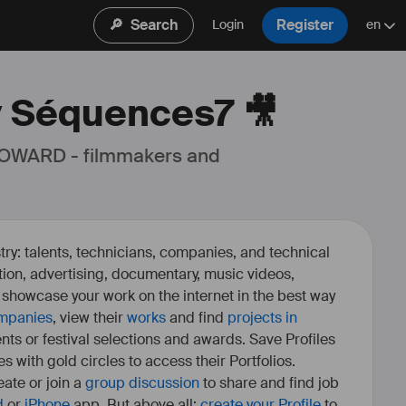
🔎
Search
Register
Login
en
y Séquences7 🎥
 OWARD - filmmakers and 
ry: talents, technicians, companies, and technical
fiction, advertising, documentary, music videos,
o showcase your work on the internet in the best way
mpanies
, view their
works
and find
projects in
ents or festival selections and awards. Save Profiles
es with gold circles to access their Portfolios.
ate or join a
group discussion
to share and find job
d
or
iPhone
app. But above all:
create your Profile
to