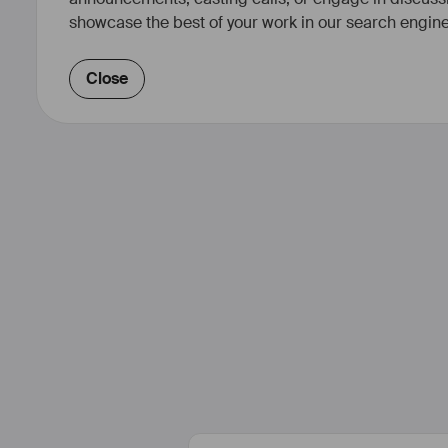
showcase the best of your work in our search engine
Close
Après une formation de comédie
quelques décennies en tant que c
cinéma et à la télévision, Michel
l’écriture et à la dramaturgie. Il o
(Centre National du Livre, Be
Régionale du Livr
De commandes en projets personn
d’une trentaine de pièces qui on
France, Belgique, Québec, Pologne
Roumanie… Certaines sont éditée
Lansman.
Sans renoncer au théâtre, dep
Michel Bellier se tourne égaleme
Ainsi, tandis que sa pièce LE