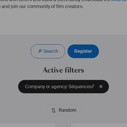
 and join our community of film creators.
n au conservatoire et 
Réalisatrice et sc
omédien au théâtre, au 
déterminée à raconter
 Bellier se consacre à 
captivent. Des thrill
🔎 Search
Register
btient plusieurs bourses 
passant par les films fan
aumarchais, Agence 
crée des univers qui v
e PACA…).
alternatifs et vou
Active filters
cinémat
els, il est l’auteur 
t toutes été jouées en 
Je suis également disp
Company or agency: Séquences7
, Turquie, Etats-Unis, 
de # pub e
s, principalement chez 
RÉ
uis quelques années 
L
Random
nt vers l’audiovisuel. 
2023 Court-
psychol
S FILLES AUX MAINS 