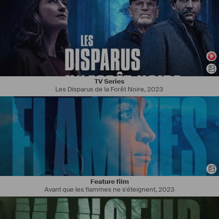
TV Series
Les Disparus de la Forêt Noire
,
2023
Feature film
Avant que les flammes ne s'éteignent
,
2023