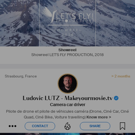
tournages en extérieur ainsi que des groupes électrogènes 
silencieux.
Showreel
Showreel LET'S FLY PRODUCTION
,
2018
Strasbourg
,
France
> 2 months
Ludovic LUTZ - Makeyourmovie.tv
Camera car driver
Pilote de drone et pilote de véhicules caméra
(Drone, Ciné Car, Ciné
Quad, Ciné Bike, Voiture travelling)
Know more >
CONTACT
SHARE
CONTACT
SHARE