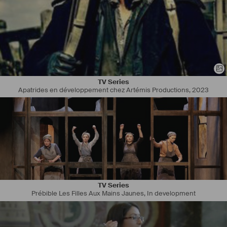
TV Series
Apatrides en développement chez Artémis Productions
,
2023
TV Series
Prébible Les Filles Aux Mains Jaunes
,
In development