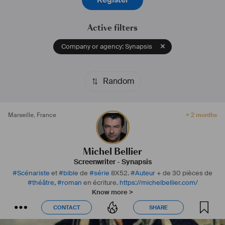
tourne également vers l’audiovisuel. 
Ainsi, tandis que sa pièce LES FILLES AUX MAINS JAUNES est 
Active filters
actuellement jouée au Théâtre Rive Gauche (Paris – 2022), Michel 
Bellier développe actuellement sa série originale APATRIDES 
Company or agency: Synapsis
accompagné par Artemis productions.
#
scénariste
#
auteur
#
bible
#
docufiction
#
fiction
#
roman
#
écriture
#
écrivain
Random
Marseille
,
France
> 2 months
Michel Bellier
Screenwriter
-
Synapsis
#
Scénariste
et
#
bible
de
#
série
8X52.
#
Auteur
+ de 30 pièces de
#
théâtre
,
#
roman
en écriture.
https://michelbellier.com/
Know more >
CONTACT
SHARE
CONTACT
SHARE